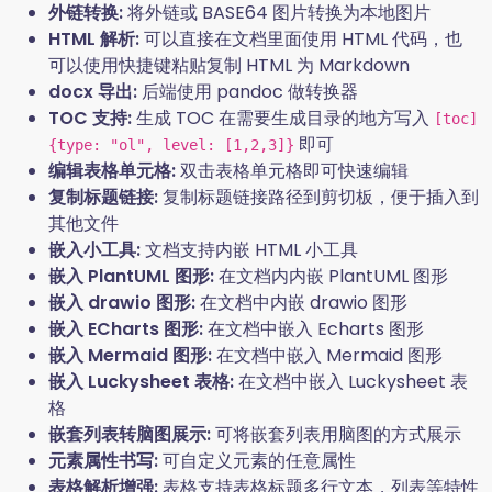
外链转换:
将外链或 BASE64 图片转换为本地图片
HTML 解析:
可以直接在文档里面使用 HTML 代码，也
可以使用快捷键粘贴复制 HTML 为 Markdown
docx 导出:
后端使用 pandoc 做转换器
TOC 支持:
生成 TOC 在需要生成目录的地方写入
[toc]
即可
{type: "ol", level: [1,2,3]}
编辑表格单元格:
双击表格单元格即可快速编辑
复制标题链接:
复制标题链接路径到剪切板，便于插入到
其他文件
嵌入小工具:
文档支持内嵌 HTML 小工具
嵌入 PlantUML 图形:
在文档内内嵌 PlantUML 图形
嵌入 drawio 图形:
在文档中内嵌 drawio 图形
嵌入 ECharts 图形:
在文档中嵌入 Echarts 图形
嵌入 Mermaid 图形:
在文档中嵌入 Mermaid 图形
嵌入 Luckysheet 表格:
在文档中嵌入 Luckysheet 表
格
嵌套列表转脑图展示:
可将嵌套列表用脑图的方式展示
元素属性书写:
可自定义元素的任意属性
表格解析增强:
表格支持表格标题多行文本，列表等特性